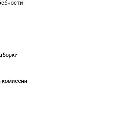
ребности
дборки
ь комиссии