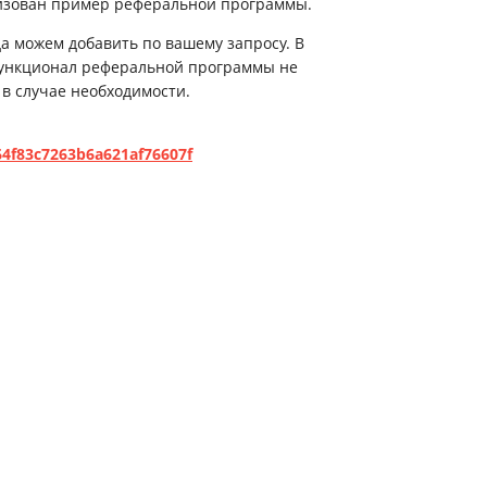
лизован пример реферальной программы.
а можем добавить по вашему запросу. В
функционал реферальной программы не
в случае необходимости.
64f83c7263b6a621af76607f