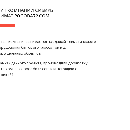
АЙТ КОМПАНИИ СИБИРЬ
ЛИМАТ
POGODA72.COM
нная компания занимается продажей климатического
орудования бытового класса так и для
омышленных объектов.
рамках данного проекта, производили доработку
йта компании pogoda72.com и интеграцию с
трикс24.