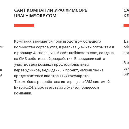
САЙТ КОМПАНИИ УРАЛХИМСОРБ
С
URALHIMSORB.COM
К
Компания занимается производством большого
Да
его
количества сортов угля, и реализацией как оптом там и
об
в розницу. Англоязычный сайт uralhimsorb.com, создана
пр
на CMS собственной разработки. В создании сайта
В 
участвовала команда профессиональных
са
а
переводчиков, ведь данный проект, направлен на
Би
ий
представителей иностранных государств.
Так же была разработана интеграция с CRM системой
Битрикс24, в соответствии с бизнес процессом
компании.