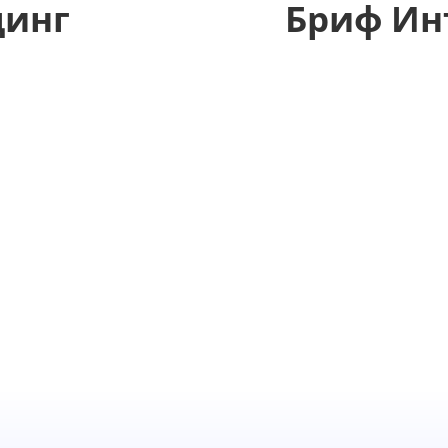
динг
Бриф Ин